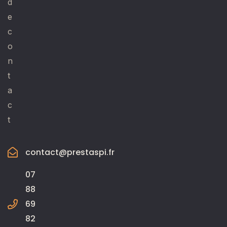
d
e
c
o
n
t
a
c
t
contact@prestaspi.fr
07
88
69
82