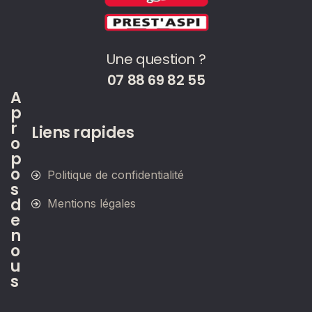
Une question ?
07 88 69 82 55
A
p
r
Liens rapides
o
p
o
Politique de confidentialité
s
d
Mentions légales
e
n
o
u
s