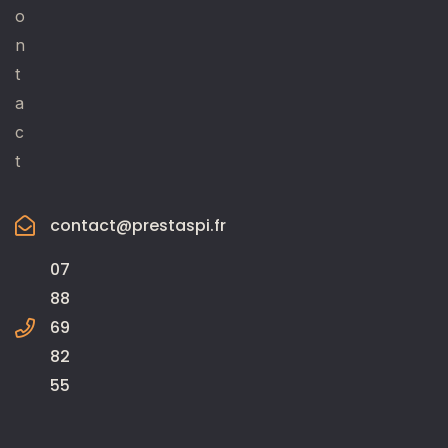
o
n
t
a
c
t
contact@prestaspi.fr
07
88
69
82
55