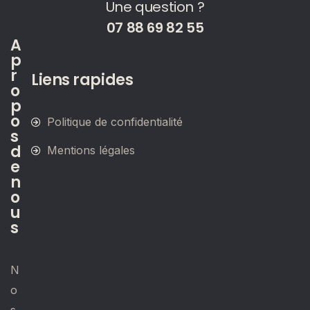
Une question ?
07 88 69 82 55
A
p
r
Liens rapides
o
p
o
Politique de confidentialité
s
d
Mentions légales
e
n
o
u
s
N
o