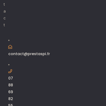
t
a
c
t
contact@prestaspi.fr
07
88
69
82
55