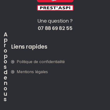
Une question ?
07 88 69 82 55
A
p
r
Liens rapides
o
p
o
Politique de confidentialité
s
d
Mentions légales
e
n
o
u
s