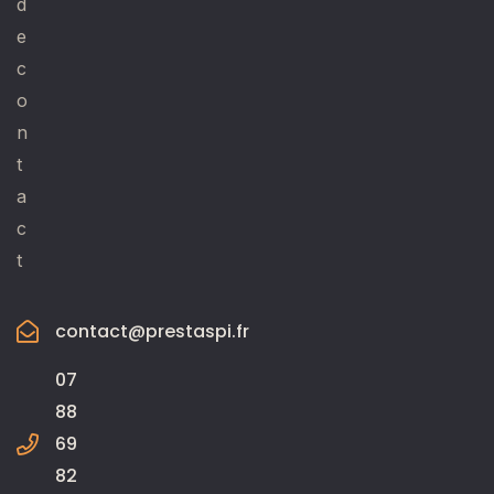
d
e
c
o
n
t
a
c
t
contact@prestaspi.fr
07
88
69
82