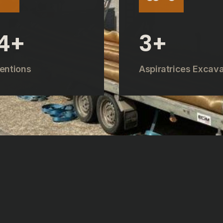
4
+
4
+
ventions
Aspiratrices Excava