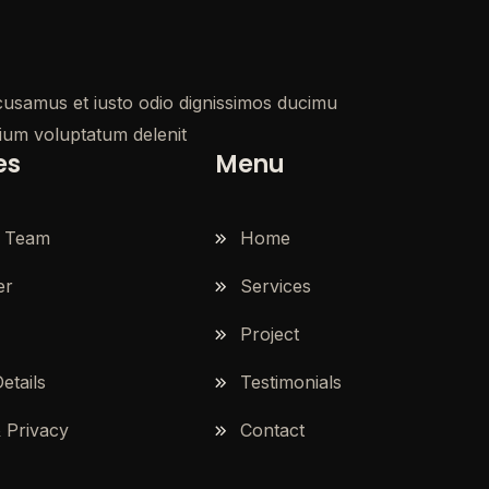
cusamus et iusto odio dignissimos ducimu
tium voluptatum delenit
es
Menu
 Team
Home
er
Services
Project
etails
Testimonials
& Privacy
Contact