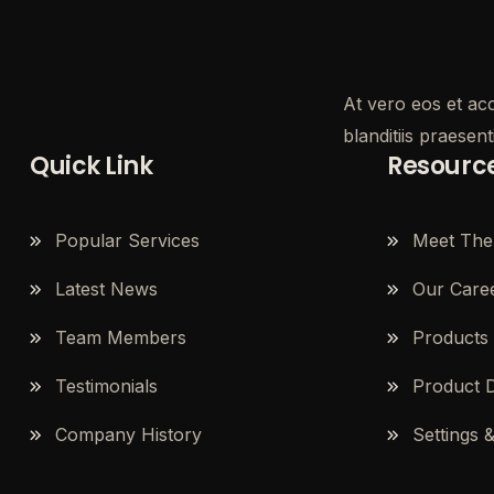
At vero eos et ac
blanditiis praesen
Quick Link
Resourc
Popular Services
Meet The
Latest News
Our Care
Team Members
Products
Testimonials
Product D
Company History
Settings 